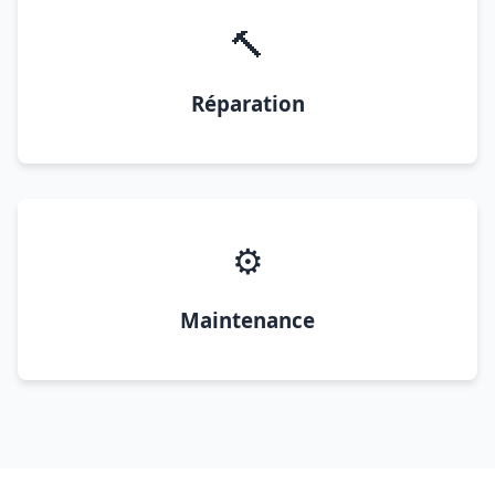
🔨
Réparation
⚙️
Maintenance