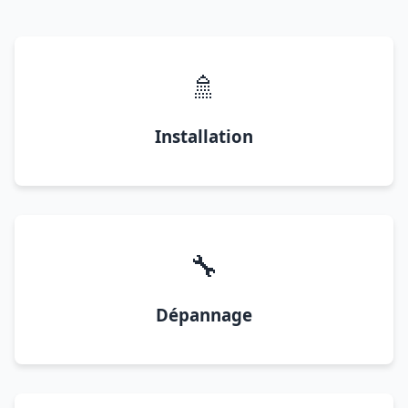
🚿
Installation
🔧
Dépannage