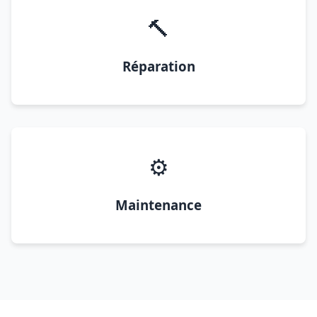
🔨
Réparation
⚙️
Maintenance