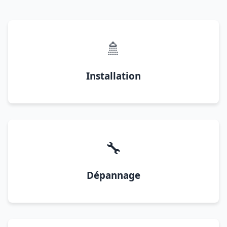
🚿
Installation
🔧
Dépannage