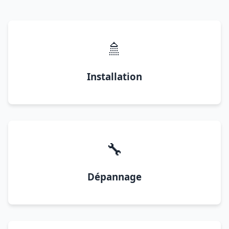
🚿
Installation
🔧
Dépannage