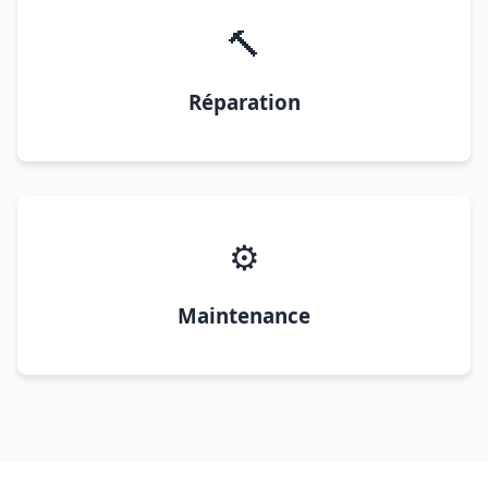
🔨
Réparation
⚙️
Maintenance