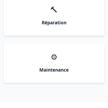
🔨
Réparation
⚙️
Maintenance