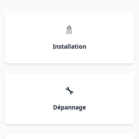
🚿
Installation
🔧
Dépannage