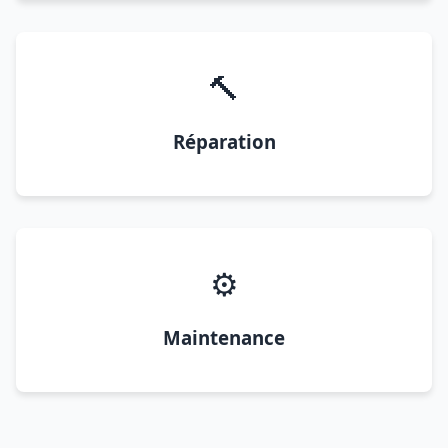
🔨
Réparation
⚙️
Maintenance