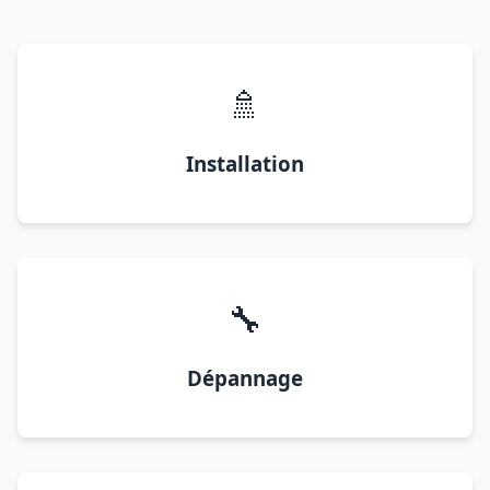
🚿
Installation
🔧
Dépannage