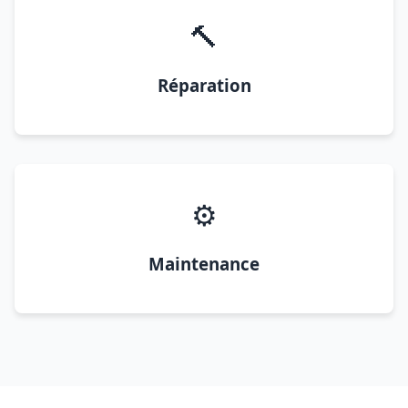
🔨
Réparation
⚙️
Maintenance