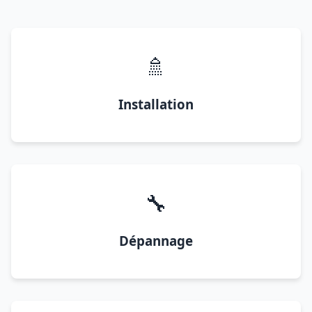
🚿
Installation
🔧
Dépannage