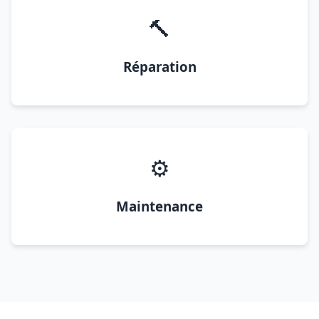
🔨
Réparation
⚙️
Maintenance