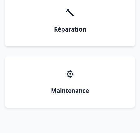
🔨
Réparation
⚙️
Maintenance