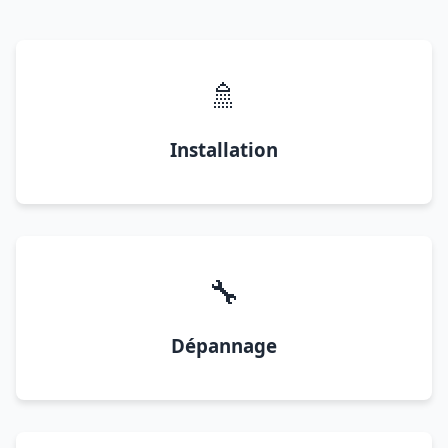
🚿
Installation
🔧
Dépannage