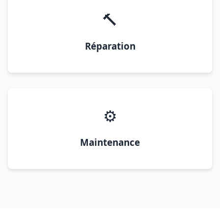
🔨
Réparation
⚙️
Maintenance