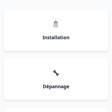
🚿
Installation
🔧
Dépannage