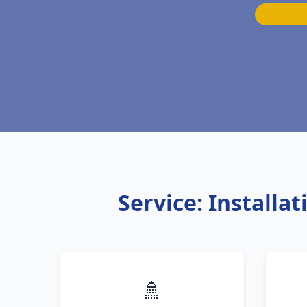
Service: Install
🚿