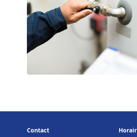
Contact
Horair