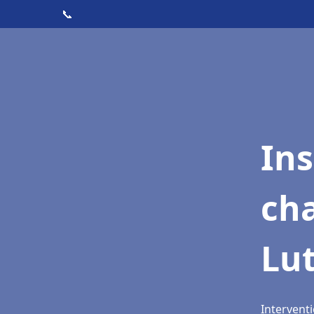
📞
In
cha
Lu
Interventi