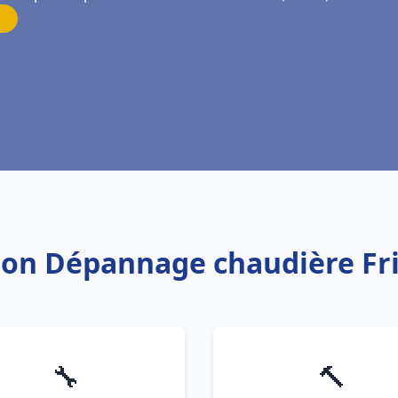
ation Dépannage chaudière Fr
🔧
🔨