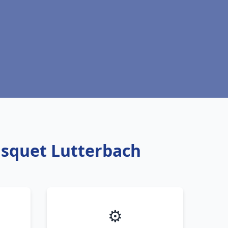
isquet Lutterbach
⚙️