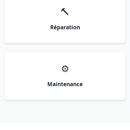
🔨
Réparation
⚙️
Maintenance