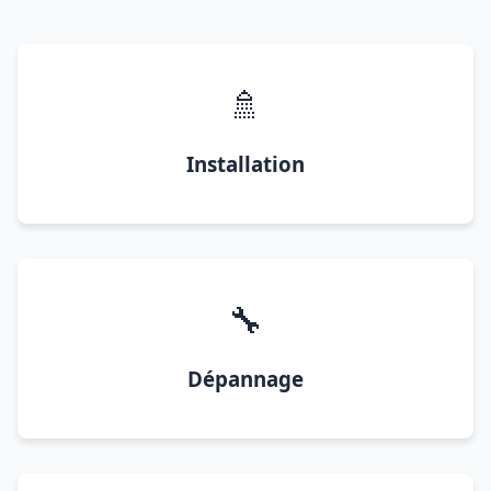
🚿
Installation
🔧
Dépannage