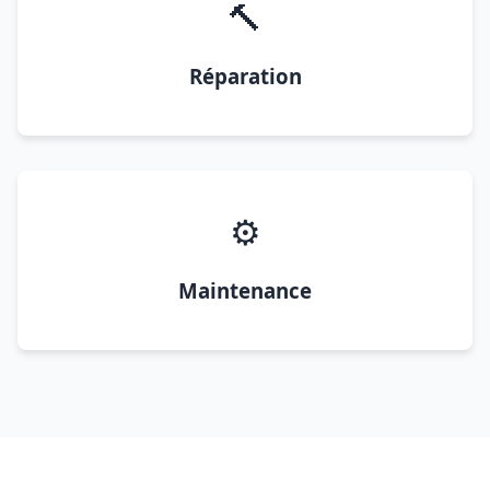
🔨
Réparation
⚙️
Maintenance