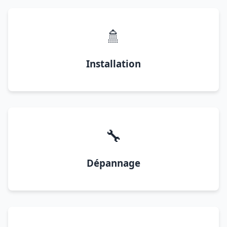
🚿
Installation
🔧
Dépannage