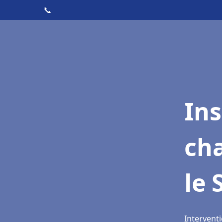
📞
In
cha
le 
Interventi