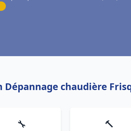
on Dépannage chaudière Fris
🔧
🔨