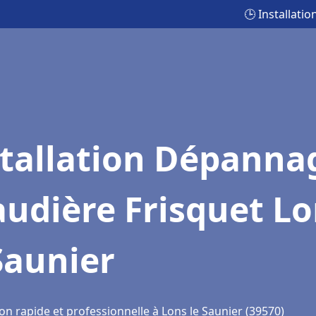
🕒 Installati
stallation Dépanna
udière Frisquet L
Saunier
on rapide et professionnelle à Lons le Saunier (39570)