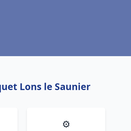
quet Lons le Saunier
⚙️