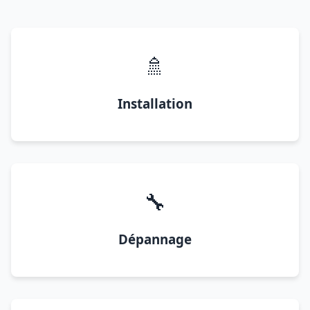
🚿
Installation
🔧
Dépannage