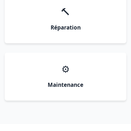
🔨
Réparation
⚙️
Maintenance