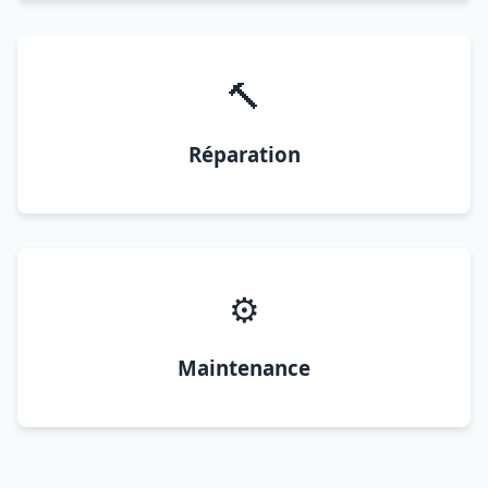
🔨
Réparation
⚙️
Maintenance