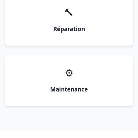
🔨
Réparation
⚙️
Maintenance