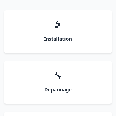
🚿
Installation
🔧
Dépannage