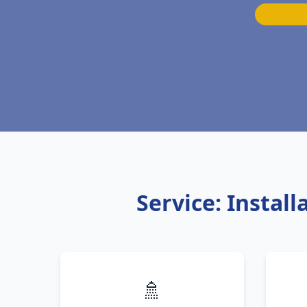
Service: Instal
🚿