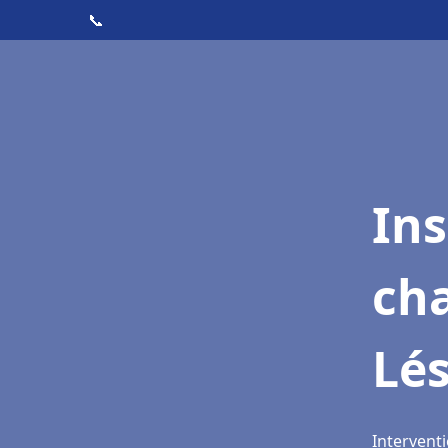
📞
In
cha
Lé
Interventi