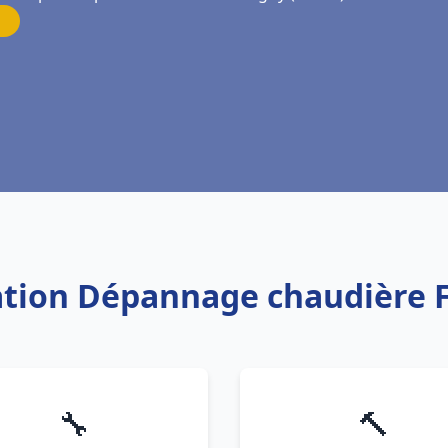
lation Dépannage chaudière 
🔧
🔨