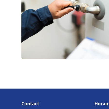
Contact
Horair