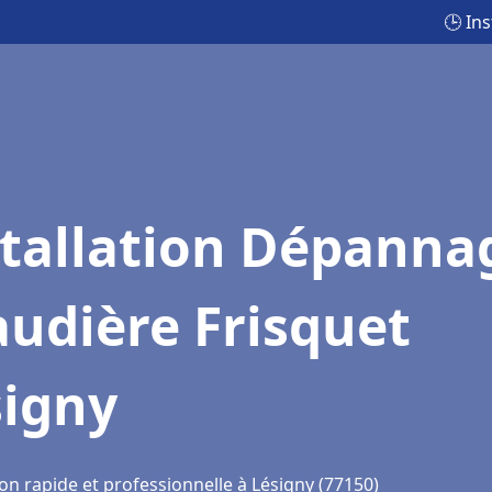
🕒 In
stallation Dépanna
udière Frisquet
signy
on rapide et professionnelle à Lésigny (77150)