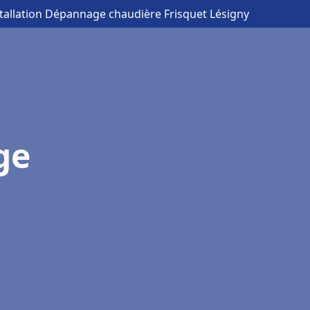
stallation Dépannage chaudière Frisquet Lésigny
ge