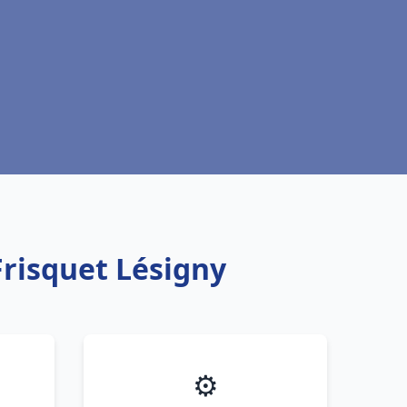
Frisquet Lésigny
⚙️