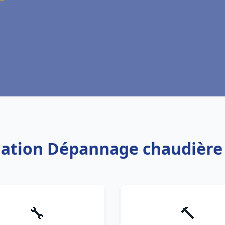
llation Dépannage chaudière
🔧
🔨