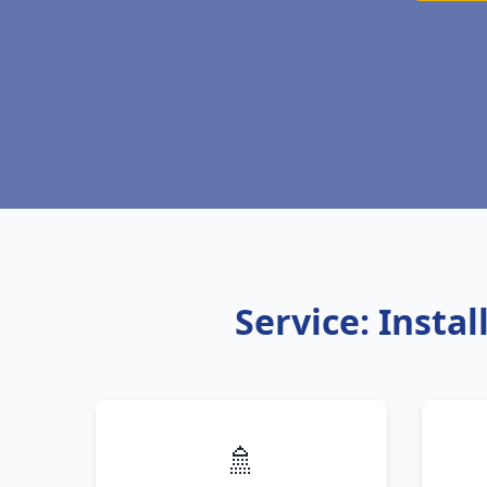
Service: Insta
🚿