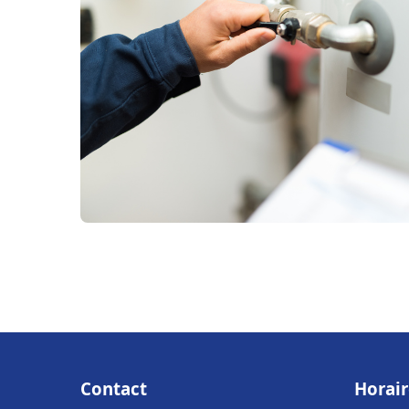
Contact
Horair