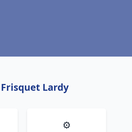
 Frisquet Lardy
⚙️