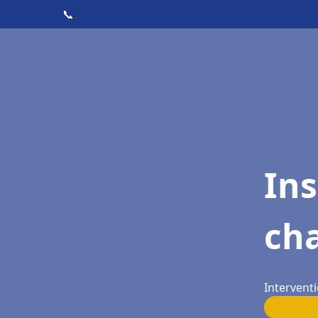
📞
In
cha
Interventi