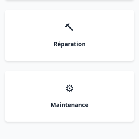
🔨
Réparation
⚙️
Maintenance