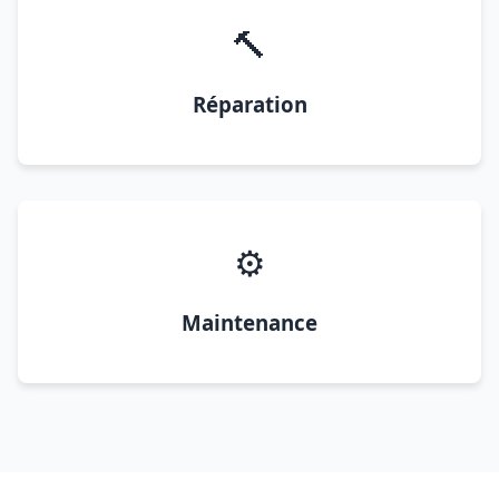
🔨
Réparation
⚙️
Maintenance