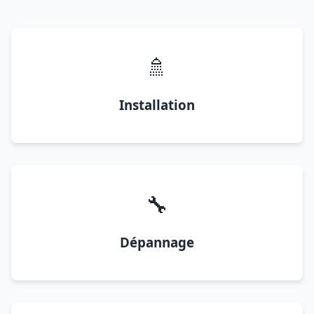
🚿
Installation
🔧
Dépannage