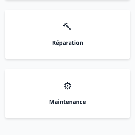
🔨
Réparation
⚙️
Maintenance