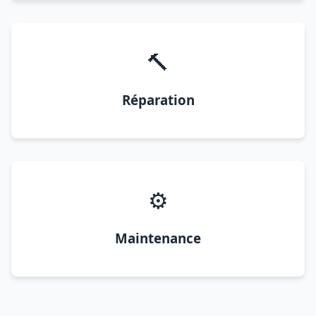
🔨
Réparation
⚙️
Maintenance