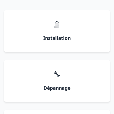
🚿
Installation
🔧
Dépannage