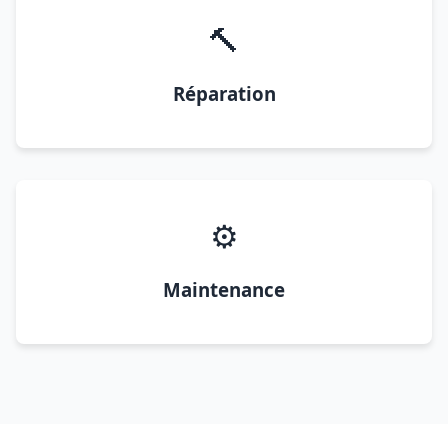
🔨
Réparation
⚙️
Maintenance