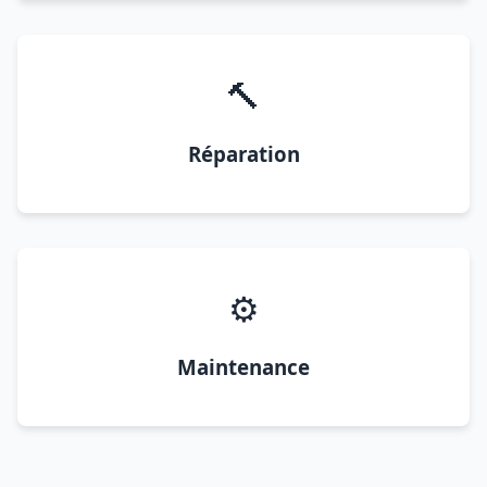
🔨
Réparation
⚙️
Maintenance