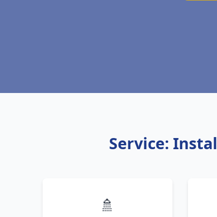
Service: Inst
🚿