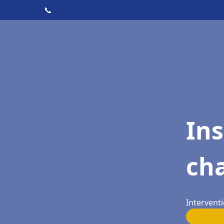
📞
In
cha
Interventi