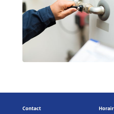
Contact
Horair