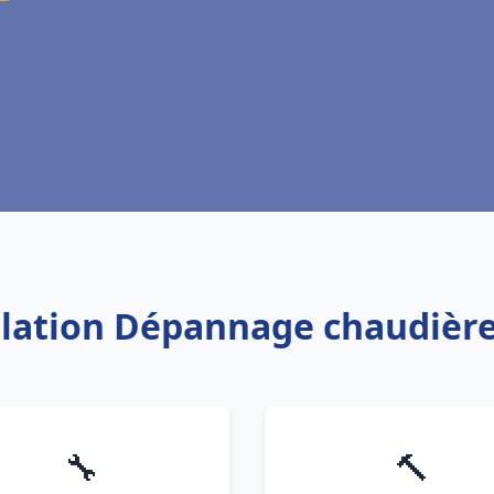
allation Dépannage chaudière
🔧
🔨