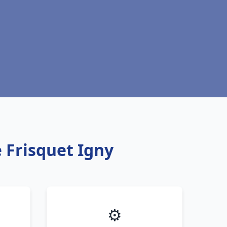
 Frisquet Igny
⚙️