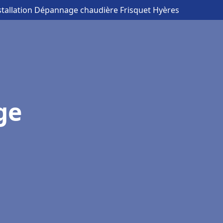
stallation Dépannage chaudière Frisquet Hyères
ge