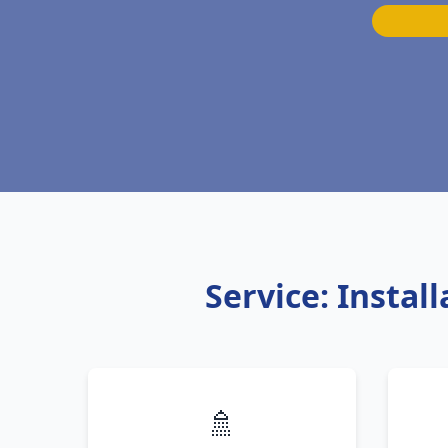
Service: Insta
🚿