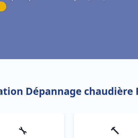
llation Dépannage chaudière 
🔧
🔨