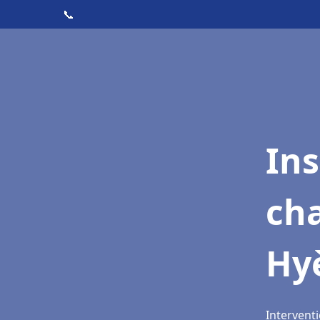
📞
In
cha
Hy
Interventi