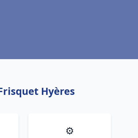
Frisquet Hyères
⚙️