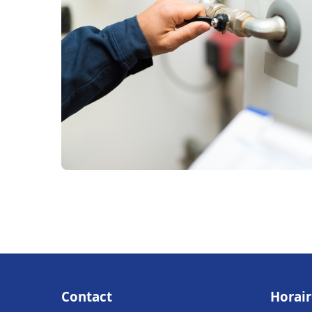
Contact
Horair