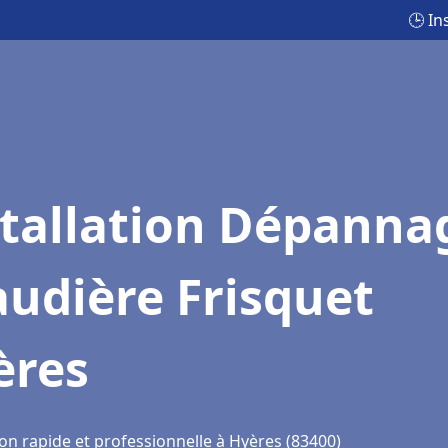
🕒 In
stallation Dépanna
udière Frisquet
ères
on rapide et professionnelle à Hyères (83400)