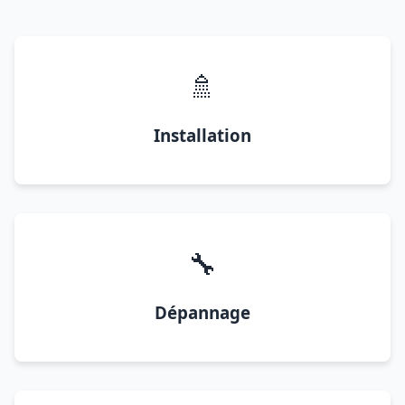
🚿
Installation
🔧
Dépannage