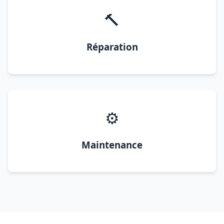
🔨
Réparation
⚙️
Maintenance