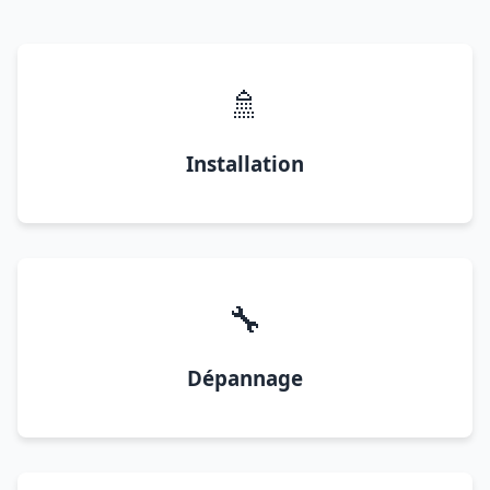
🚿
Installation
🔧
Dépannage