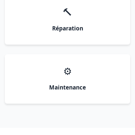
🔨
Réparation
⚙️
Maintenance