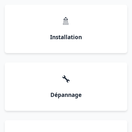
🚿
Installation
🔧
Dépannage