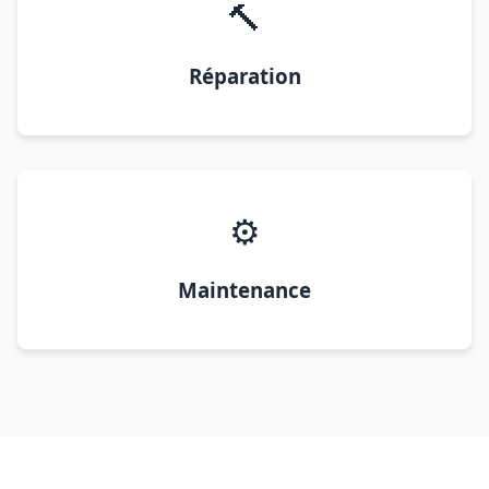
🔨
Réparation
⚙️
Maintenance