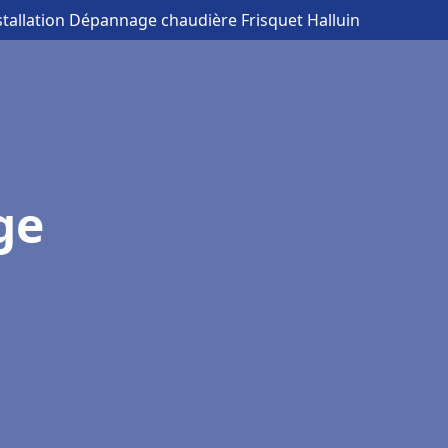
stallation Dépannage chaudière Frisquet Halluin
ge