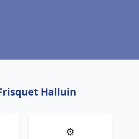
Frisquet Halluin
⚙️