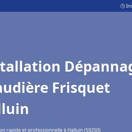
🕒 In
stallation Dépanna
udière Frisquet
luin
on rapide et professionnelle à Halluin (59250)