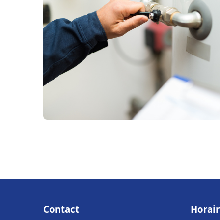
Contact
Horair