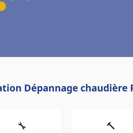
lation Dépannage chaudière 
🔧
🔨