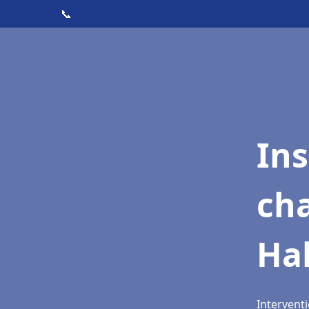
📞
In
cha
Hal
Interventi