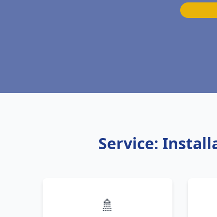
Service: Instal
🚿