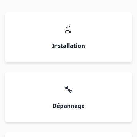
🚿
Installation
🔧
Dépannage