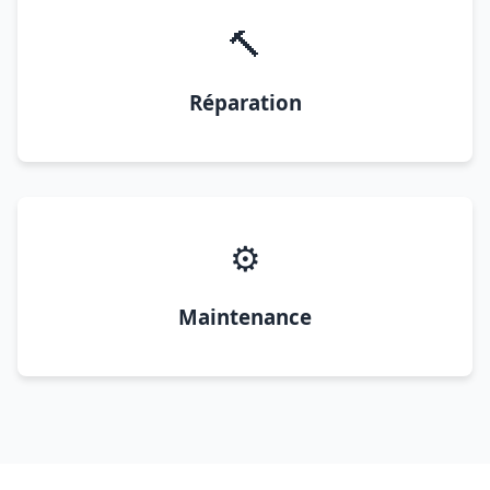
🔨
Réparation
⚙️
Maintenance