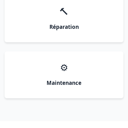
🔨
Réparation
⚙️
Maintenance