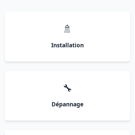
🚿
Installation
🔧
Dépannage