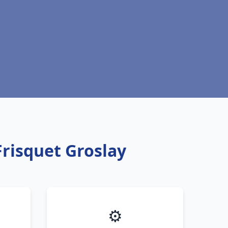
Frisquet Groslay
⚙️