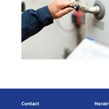
Contact
Horair