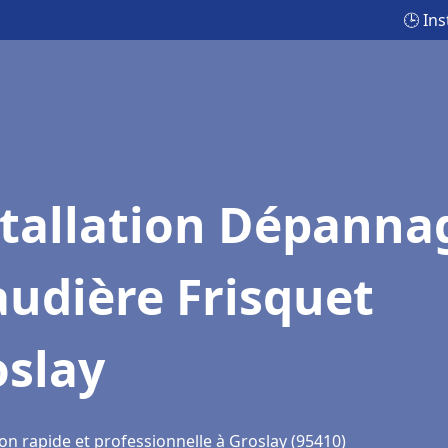
🕒 In
stallation Dépanna
udière Frisquet
oslay
on rapide et professionnelle à Groslay (95410)