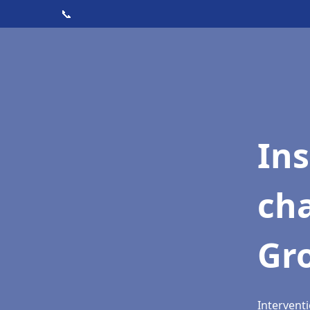
📞
In
cha
Gr
Interventi