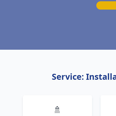
Service: Instal
🚿