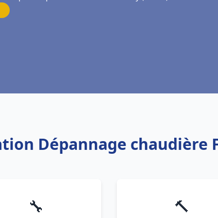
lation Dépannage chaudière 
🔧
🔨