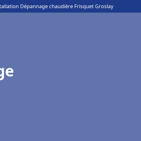
stallation Dépannage chaudière Frisquet Groslay
ge