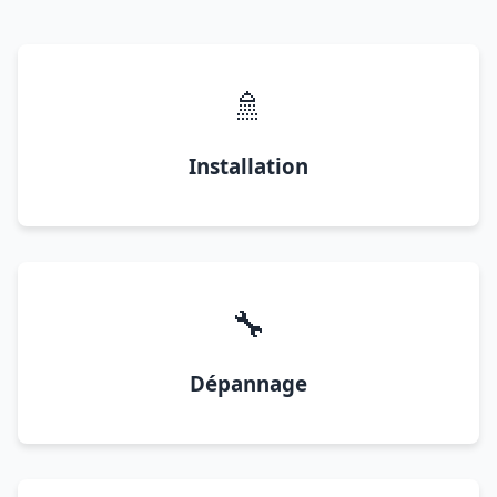
🚿
Installation
🔧
Dépannage