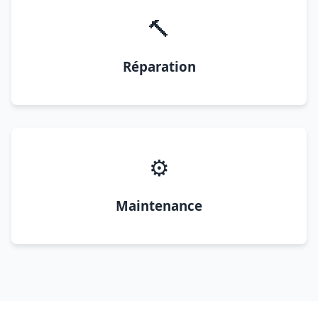
🔨
Réparation
⚙️
Maintenance