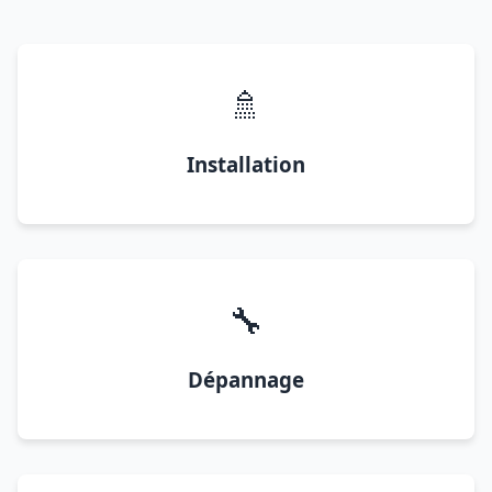
🚿
Installation
🔧
Dépannage