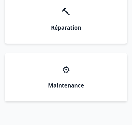
🔨
Réparation
⚙️
Maintenance