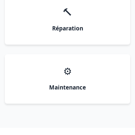
🔨
Réparation
⚙️
Maintenance