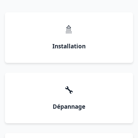
🚿
Installation
🔧
Dépannage