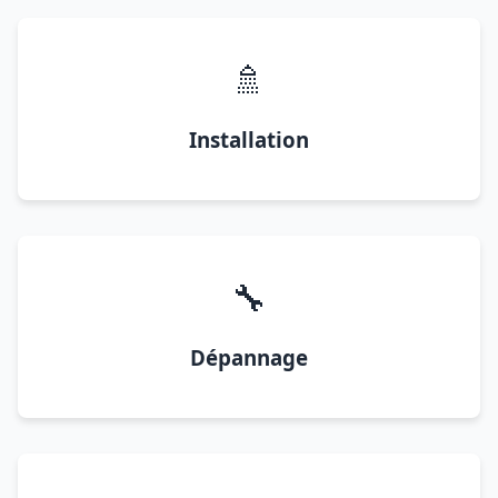
🚿
Installation
🔧
Dépannage