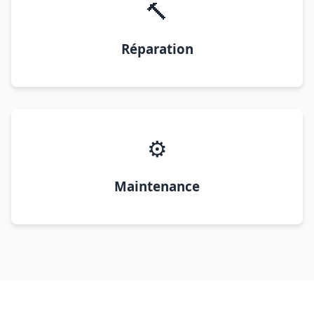
🔨
Réparation
⚙️
Maintenance