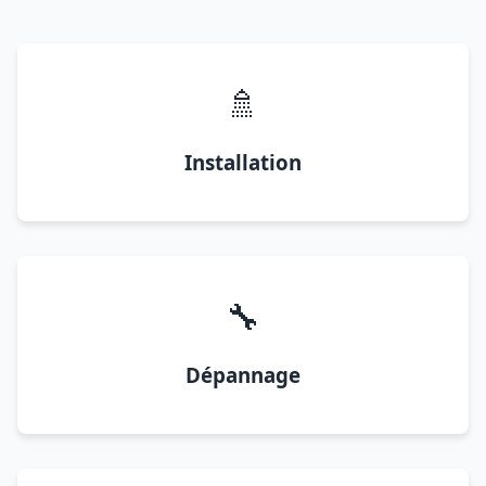
🚿
Installation
🔧
Dépannage