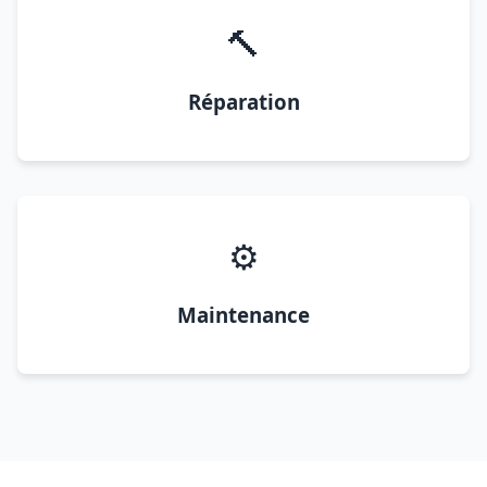
🔨
Réparation
⚙️
Maintenance