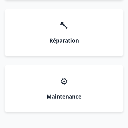
🔨
Réparation
⚙️
Maintenance