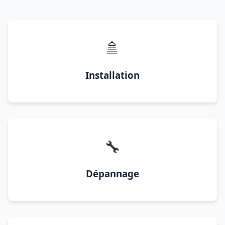
🚿
Installation
🔧
Dépannage