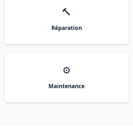
🔨
Réparation
⚙️
Maintenance