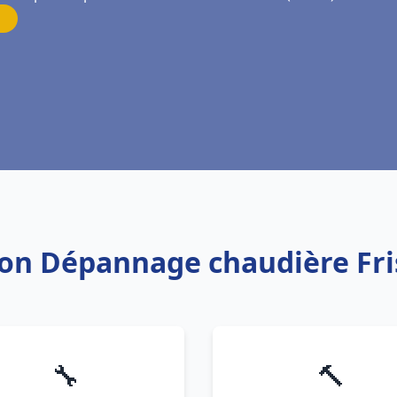
tion Dépannage chaudière Fr
🔧
🔨