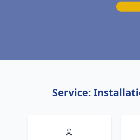
Service: Installa
🚿