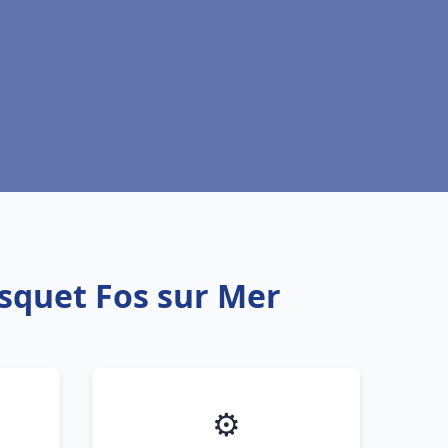
isquet Fos sur Mer
⚙️