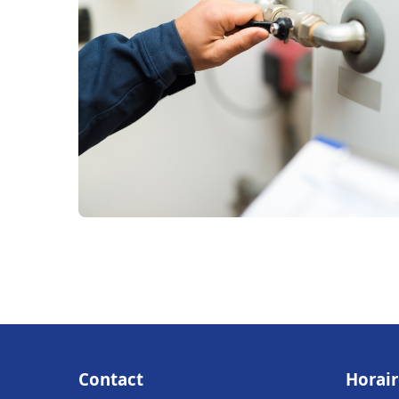
Contact
Horair