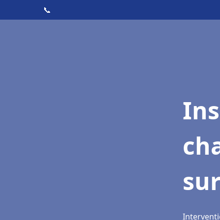
📞
In
cha
su
Interventi