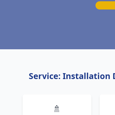
Service: Installatio
🚿