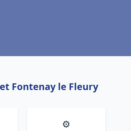
et Fontenay le Fleury
⚙️