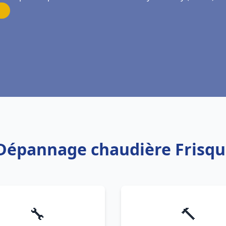
n Dépannage chaudière Frisqu
🔧
🔨