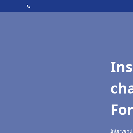
📞
In
cha
Fon
Interventi