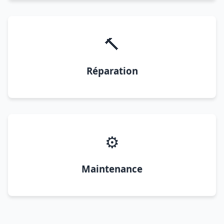
🔨
Réparation
⚙️
Maintenance