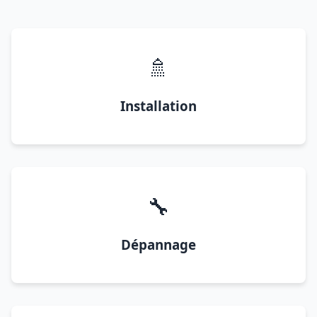
🚿
Installation
🔧
Dépannage