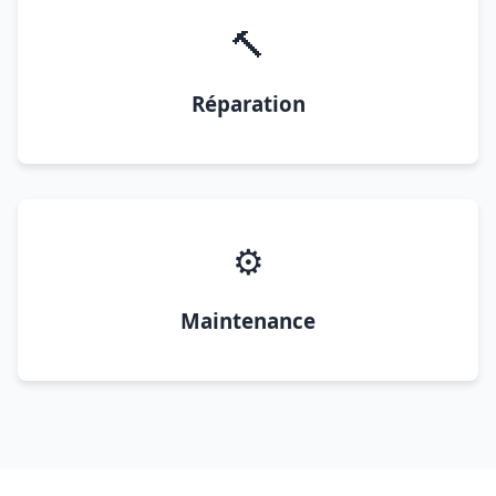
🔨
Réparation
⚙️
Maintenance