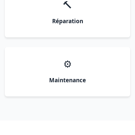
🔨
Réparation
⚙️
Maintenance