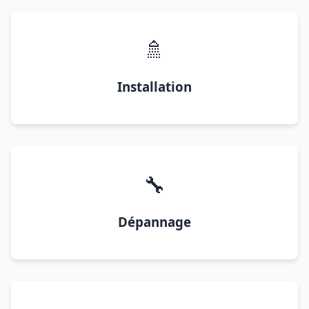
🚿
Installation
🔧
Dépannage