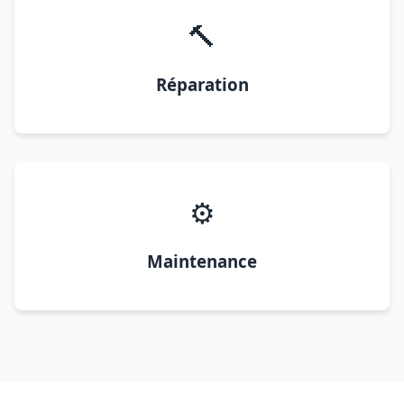
🔨
Réparation
⚙️
Maintenance