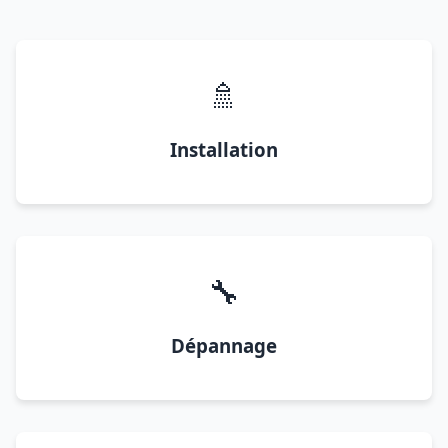
🚿
Installation
🔧
Dépannage