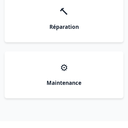
🔨
Réparation
⚙️
Maintenance