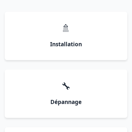
🚿
Installation
🔧
Dépannage