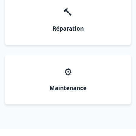
🔨
Réparation
⚙️
Maintenance