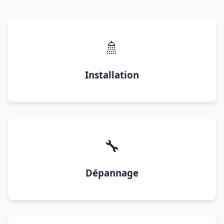
🚿
Installation
🔧
Dépannage