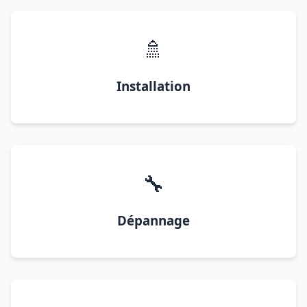
🚿
Installation
🔧
Dépannage