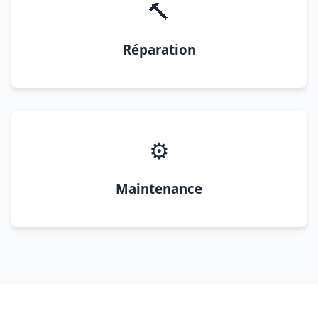
🔨
Réparation
⚙️
Maintenance