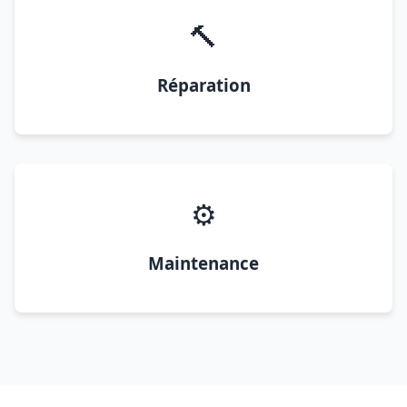
🔨
Réparation
⚙️
Maintenance