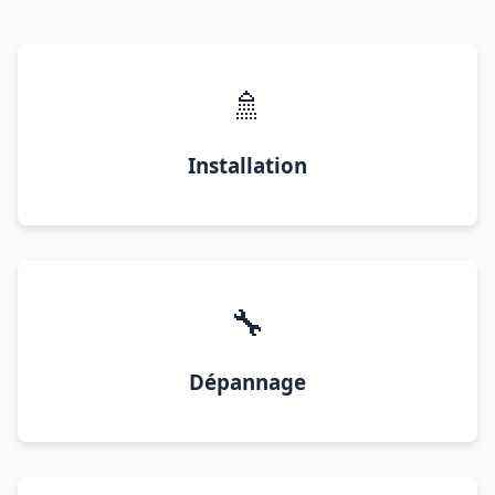
🚿
Installation
🔧
Dépannage